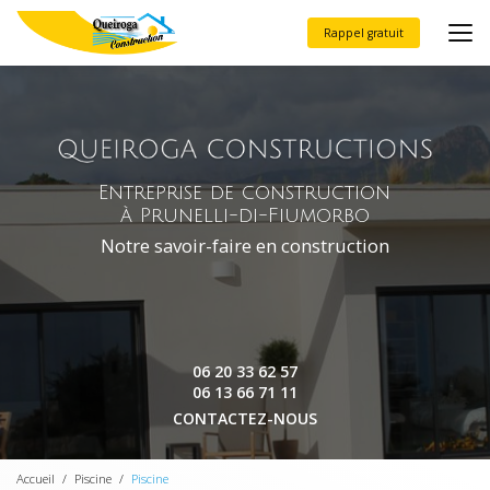
Aller
au
Rappel gratuit
contenu
principal
Entreprise de construction
à Prunelli-di-Fiumorbo
Notre savoir-faire en construction
06 20 33 62 57
06 13 66 71 11
CONTACTEZ-NOUS
Accueil
Piscine
Piscine