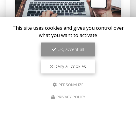
This site uses cookies and gives you control over
what you want to activate
02/05/2025
Construire une villa à Solenzara
OK, accept all
QUEIROGA CONSTRUCTIONS vous propose ses
services pour faire
construire une villa à Solenzara
.
Deny all cookies
Votre
entreprise de construction à Solenzara
intervient sur la partie…
PERSONALIZE
Toute l'actualité
PRIVACY POLICY