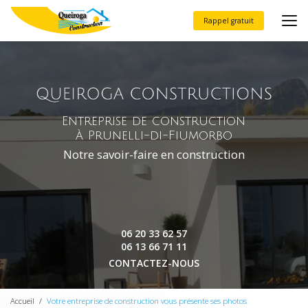
Aller
au
Rappel gratuit
contenu
principal
Entreprise de construction
à Prunelli-di-Fiumorbo
Notre savoir-faire en construction
06 20 33 62 57
06 13 66 71 11
CONTACTEZ-NOUS
Accueil
Votre entreprise de construction vous présente ses photos