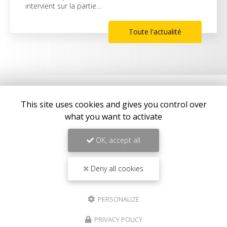
intervient sur la partie…
Toute l'actualité
This site uses cookies and gives you control over
what you want to activate
OK, accept all
Entreprise de construction à Prunelli-di-Fiumorbo
Deny all cookies
Abbazia 20243 Prunelli di Fiumorbo
06 20 33 62 57
06 13 66 71 11
PERSONALIZE
Lundi au vendredi :
PRIVACY POLICY
8h - 17h