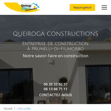
Aller
au
Rappel gratuit
contenu
principal
Entreprise de construction
à Prunelli-di-Fiumorbo
Notre savoir-faire en construction
06 20 33 62 57
06 13 66 71 11
CONTACTEZ-NOUS
Accueil
Liens utiles