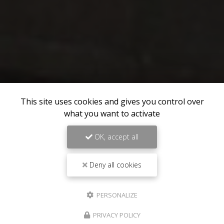
This site uses cookies and gives you control over
what you want to activate
OK, accept all
Deny all cookies
PERSONALIZE
06 20 33 62 57
06 13 66 71 11
PRIVACY POLICY
CONTACTEZ-NOUS