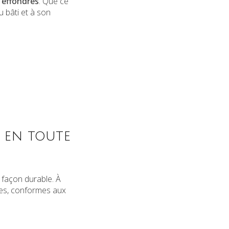
 effondrés
. Que ce
u bâti et à son
 en toute
façon durable. À
res, conformes aux