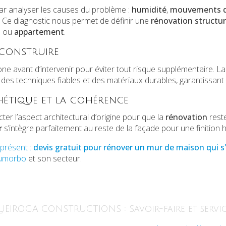
 analyser les causes du problème :
humidité
,
mouvements de
. Ce diagnostic nous permet de définir une
rénovation structur
a
ou
appartement
.
reconstruire
ne avant d’intervenir pour éviter tout risque supplémentaire. L
des techniques fiables et des matériaux durables, garantissant la
thétique et la cohérence
ter l’aspect architectural d’origine pour que la
rénovation
reste 
r
s’intègre parfaitement au reste de la façade pour une finition
présent :
devis gratuit
pour rénover un mur de maison qui s'
Fiumorbo
et son secteur.
UEIROGA CONSTRUCTIONS : Savoir-faire et servic