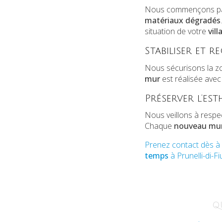
Nous commençons par
matériaux dégradés
situation de votre
vill
Stabiliser et 
Nous sécurisons la zo
mur
est réalisée avec 
Préserver l’es
Nous veillons à respec
Chaque
nouveau mu
Prenez contact dès à 
temps
à Prunelli-di-
Q