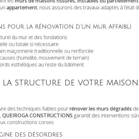
ire les
murs de maisons fissurés, instables ou partiellement
 un
appartement
, nous assurons des travaux adaptés à l’état d
s pour la rénovation d’un mur affaibli
cturel du mur et des fondations
elle ou totale si nécessaire
en maçonnerie traditionnelle ou renforcée
causes (humidité, mouvement de terrain)
ccords esthétiques au reste du bâtiment
 la structure de votre maison
e des techniques fiables pour
rénover les murs dégradés
de 
,
QUEIROGA CONSTRUCTIONS
garantit des interventions sû
ux constructions corses.
rigine des désordres