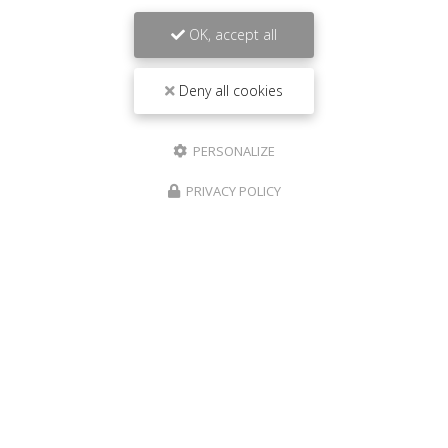
QUEIROGA CONSTRUCTIONS vous propose ses
services pour faire
construire une villa à Solenzara
.
OK, accept all
Votre
entreprise de construction à Solenzara
intervient sur la partie…
Deny all cookies
Toute l'actualité
PERSONALIZE
PRIVACY POLICY
Entreprise de construction à Prunelli-di-Fiumorbo
Abbazia 20243 Prunelli di Fiumorbo
06 20 33 62 57
06 13 66 71 11