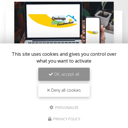
This site uses cookies and gives you control over
what you want to activate
OK, accept all
02/05/2025
Construire une villa à Solenzara
Deny all cookies
QUEIROGA CONSTRUCTIONS vous propose ses
services pour faire
construire une villa à Solenzara
.
Votre
entreprise de construction à Solenzara
PERSONALIZE
intervient sur la partie…
PRIVACY POLICY
Toute l'actualité