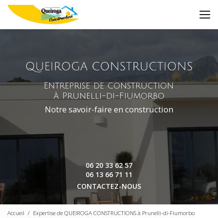
Aller
au
contenu
principal
Entreprise de construction
à Prunelli-di-Fiumorbo
Notre savoir-faire en construction
06 20 33 62 57
06 13 66 71 11
CONTACTEZ-NOUS
Accueil
Expertise de QUEIROGA CONSTRUCTIONS à Prunelli-di-Fiumorbo