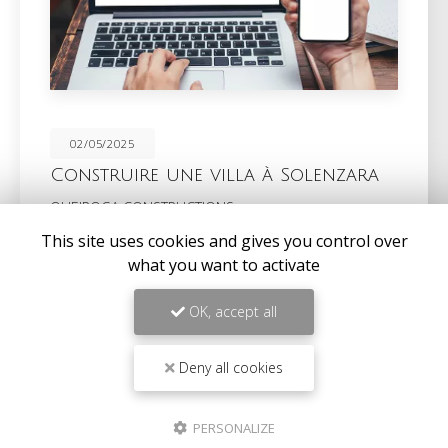
02/05/2025
Construire une villa à Solenzara
QUEIROGA CONSTRUCTIONS vous propose ses
services pour faire
construire une villa à Solenzara
.
This site uses cookies and gives you control over
Votre
entreprise de construction à Solenzara
what you want to activate
intervient sur la partie…
OK, accept all
Toute l'actualité
Deny all cookies
PERSONALIZE