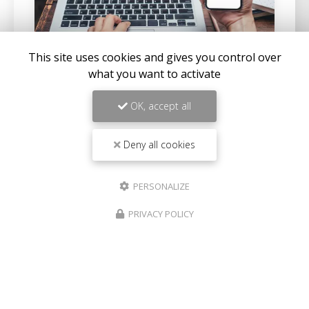
This site uses cookies and gives you control over
what you want to activate
02/05/2025
Construire une villa à Solenzara
OK, accept all
QUEIROGA CONSTRUCTIONS vous propose ses
services pour faire
construire une villa à Solenzara
.
Deny all cookies
Votre
entreprise de construction à Solenzara
intervient sur la partie…
PERSONALIZE
Toute l'actualité
PRIVACY POLICY