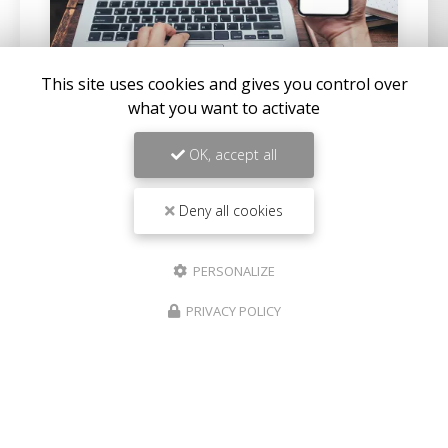
This site uses cookies and gives you control over
what you want to activate
02/05/2025
Construire une villa à Solenzara
OK, accept all
QUEIROGA CONSTRUCTIONS vous propose ses
services pour faire
construire une villa à Solenzara
.
Deny all cookies
Votre
entreprise de construction à Solenzara
intervient sur la partie…
PERSONALIZE
Toute l'actualité
PRIVACY POLICY