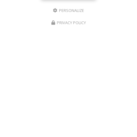
PERSONALIZE
PRIVACY POLICY
Entreprise de construction à Prunelli-di-Fiumorbo
Abbazia 20243 Prunelli di Fiumorbo
06 20 33 62 57
06 13 66 71 11
Lundi au vendredi :
8h - 17h
Suivez-nous sur les réseaux sociaux