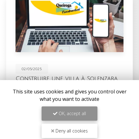
02/05/2025
Construire une villa à Solenzara
QUEIROGA CONSTRUCTIONS vous propose ses
This site uses cookies and gives you control over
services pour faire
construire une villa à Solenzara
.
what you want to activate
Votre
entreprise de construction à Solenzara
intervient sur la partie…
OK, accept all
Toute l'actualité
Deny all cookies