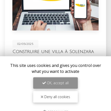
02/05/2025
Construire une villa à Solenzara
QUEIROGA CONSTRUCTIONS vous propose ses
services pour faire
construire une villa à Solenzara
.
This site uses cookies and gives you control over
Votre
entreprise de construction à Solenzara
what you want to activate
intervient sur la partie…
OK, accept all
Toute l'actualité
Deny all cookies