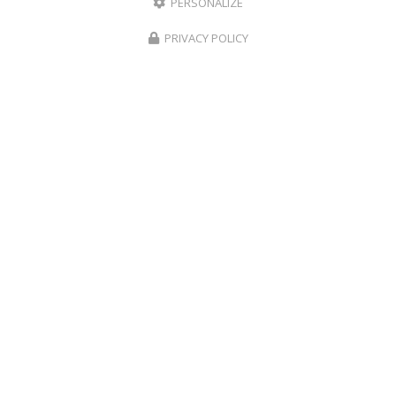
PERSONALIZE
PRIVACY POLICY
Entreprise de construction à Prunelli-di-Fiumorbo
Abbazia 20243 Prunelli di Fiumorbo
06 20 33 62 57
06 13 66 71 11
Lundi au vendredi :
8h - 17h
Suivez-nous sur les réseaux sociaux